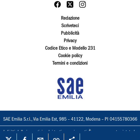
Redazione
Scriveteci
Pubblicità
Privacy
Codice Etico e Modello 231
Cookie policy
Termini e condizioni
SAE Emilia S.r.l., Via Emilia Est, 985 – 41122, Modena – PI 04155780366
I diritti delle immagini e dei testi sono riservati. È espressamente vietata la
loro riproduzione con qualsiasi mezzo e l'adattamento totale o parziale.