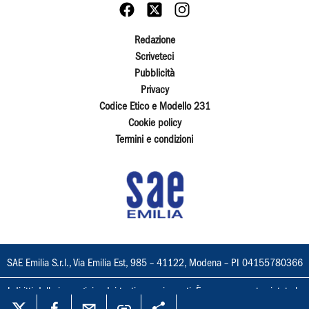
Redazione
Scriveteci
Pubblicità
Privacy
Codice Etico e Modello 231
Cookie policy
Termini e condizioni
SAE Emilia S.r.l., Via Emilia Est, 985 – 41122, Modena – PI 04155780366
I diritti delle immagini e dei testi sono riservati. È espressamente vietata la
loro riproduzione con qualsiasi mezzo e l'adattamento totale o parziale.