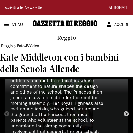
Gazzetta
Iscriviti alle Newsletter
ABBONATI
di
MENU
ACCEDI
Reggio
Reggio
Reggio
Foto-E-Video
◗
14/05/2026. Reggio Emilia, Italy. The
Princess of Wales during a visit to the
Kate Middleton con i bambini
Salvador Allende pre‑school to observe how
nature‑based learning is embedded within
della Scuola Allende
the Reggio Emilia Approach. Her Royal
Highness spent time with children learning
outdoors and met the educators whose
commitment to nature shapes the design
and ethos of the school. The Princess then
joined a class of children for their outdoor
morning assembly. Her Royal Highness also
met an atelierista, who guided her around
the grounds. The Princess then meet
parents who volunteer at the school, to
understand the strong community
involvement that supports the pre-school.