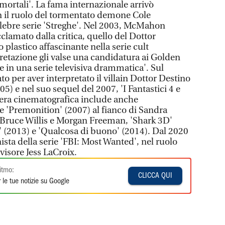
i mortali'. La fama internazionale arrivò
n il ruolo del tormentato demone Cole
lebre serie 'Streghe'. Nel 2003, McMahon
cclamato dalla critica, quello del Dottor
 plastico affascinante nella serie cult
retazione gli valse una candidatura ai Golden
 in una serie televisiva drammatica'. Sul
o per aver interpretato il villain Dottor Destino
005) e nel suo sequel del 2007, 'I Fantastici 4 e
riera cinematografica include anche
e 'Premonition' (2007) al fianco di Sandra
 Bruce Willis e Morgan Freeman, 'Shark 3D'
di' (2013) e 'Qualcosa di buono' (2014). Dal 2020
nista della serie 'FBI: Most Wanted', nel ruolo
visore Jess LaCroix.
itmo:
CLICCA QUI
 le tue notizie su Google