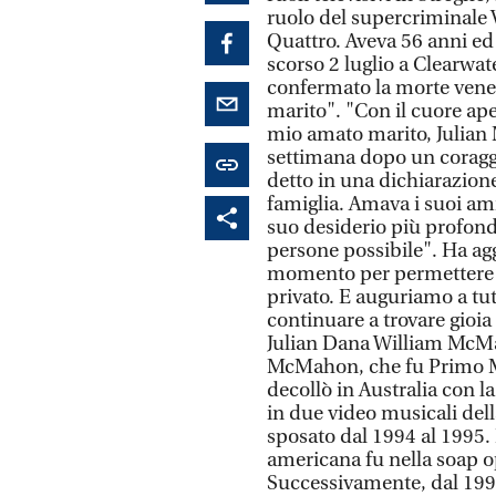
ruolo del supercriminale 
Quattro. Aveva 56 anni ed 
scorso 2 luglio a Clearwat
confermato la morte ven
marito". "Con il cuore ap
mio amato marito, Julia
settimana dopo un coraggi
detto in una dichiarazione
famiglia. Amava i suoi ami
suo desiderio più profondo
persone possibile". Ha a
momento per permettere all
privato. E auguriamo a tutt
continuare a trovare gioia 
Julian Dana William McMaho
McMahon, che fu Primo Min
decollò in Australia con 
in due video musicali del
sposato dal 1994 al 1995. I
americana fu nella soap op
Successivamente, dal 1996