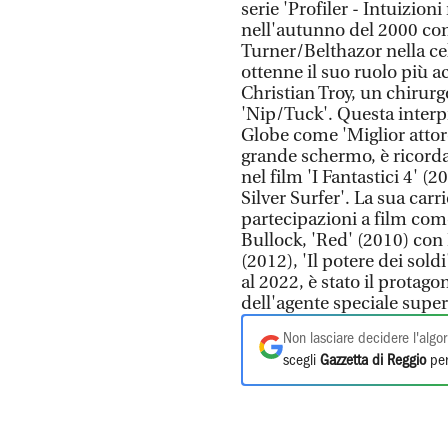
serie 'Profiler - Intuizion
nell'autunno del 2000 co
Turner/Belthazor nella ce
ottenne il suo ruolo più a
Christian Troy, un chirurgo
'Nip/Tuck'. Questa interp
Globe come 'Miglior attore
grande schermo, è ricordat
nel film 'I Fantastici 4' (2
Silver Surfer'. La sua car
partecipazioni a film com
Bullock, 'Red' (2010) con
(2012), 'Il potere dei sol
al 2022, è stato il protago
dell'agente speciale super
Non lasciare decidere l'algor
scegli
Gazzetta di Reggio
per