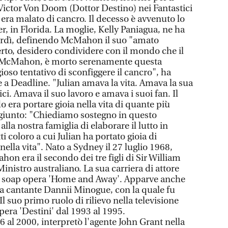
Victor Von Doom (Dottor Destino) nei Fantastici
era malato di cancro. Il decesso è avvenuto lo
er, in Florida. La moglie, Kelly Paniagua, ne ha
erdì, definendo McMahon il suo "amato
erto, desidero condividere con il mondo che il
n McMahon, è morto serenamente questa
oso tentativo di sconfiggere il cancro", ha
 a Deadline. "Julian amava la vita. Amava la sua
ci. Amava il suo lavoro e amava i suoi fan. Il
 era portare gioia nella vita di quante più
ggiunto: "Chiediamo sostegno in questo
a nostra famiglia di elaborare il lutto in
i coloro a cui Julian ha portato gioia di
nella vita". Nato a Sydney il 27 luglio 1968,
n era il secondo dei tre figli di Sir William
istro australiano. La sua carriera di attore
la soap opera 'Home and Away'. Apparve anche
la cantante Dannii Minogue, con la quale fu
l suo primo ruolo di rilievo nella televisione
era 'Destini' dal 1993 al 1995.
 al 2000, interpretò l'agente John Grant nella