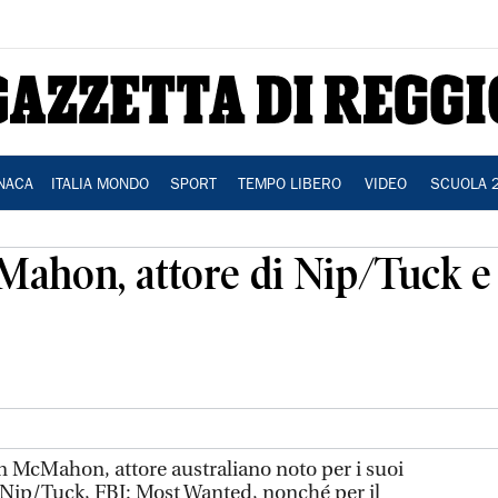
NACA
ITALIA MONDO
SPORT
TEMPO LIBERO
VIDEO
SCUOLA 
Mahon, attore di Nip/Tuck e 
n McMahon, attore australiano noto per i suoi
he, Nip/Tuck, FBI: Most Wanted, nonché per il