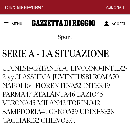
Gazzetta
Iscriviti alle Newsletter
ABBONATI
di
MENU
ACCEDI
Reggio
Sport
SERIE A - LA SITUAZIONE
UDINESE-CATANIA1-0 LIVORNO-INTER2-
2 yyCLASSIFICA JUVENTUS81 ROMA70
NAPOLI64 FIORENTINA52 INTER49
PARMA47 ATALANTA46 LAZIO45
VERONA43 MILAN42 TORINO42
SAMPDORIA41 GENOA39 UDINESE38
CAGLIARI32 CHIEVO27...