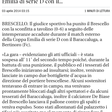
Emilia di serie D con il...
03 aprile 2014 03:15
1 MINUTI DI LETTURA
BRESCELLO. Il giudice sportivo ha punito il Brescello
con la sconfitta a tavolino (0-6) a seguito delle
intemperanze accadute durante il match esterno
della Coppa Emilia di serie D con il Baraccaluga, a
Bertinoro (Fc).
«La gara – evidenziano gli atti ufficiali – è stata
sospesa all’ 11’ del secondo tempo poiché, durante la
battuta di una punizione, il pubblico ed i tesserati del
Brescello iniziavano ad insultarsi; inoltre, venivano
lanciate in campo due bottigliette d’acqua in
direzione del portiere brescellese. Alcuni sostenitori
tentavano di entrare in campo, ma venivano
prontamente bloccati dagli altri spettatori e da alcuni
tesserati del Baraccaluga, inoltre il calciatore De Biase
del Brescello lanciava il pallone contro gli spalti e
veniva espulso. Sono stati allontanati dal palazzetto i