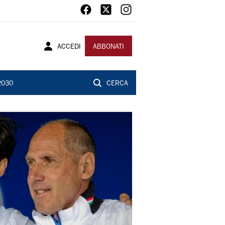
ACCEDI
ABBONATI
2030
CERCA