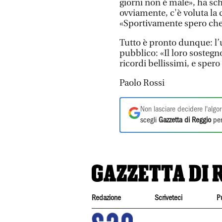
giorni non è male», ha sch
ovviamente, c'è voluta la 
«Sportivamente spero che
Tutto è pronto dunque: l’u
pubblico: «Il loro sostegn
ricordi bellissimi, e spe
Paolo Rossi
Non lasciare decidere l'algor
scegli
Gazzetta di Reggio
per
Redazione
Scriveteci
P