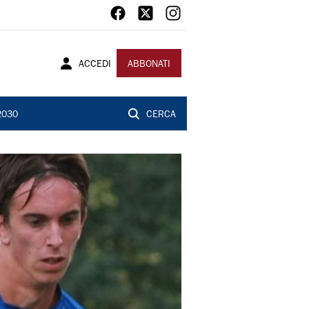
ACCEDI
ABBONATI
2030
CERCA