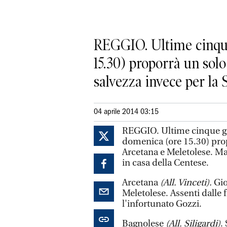
REGGIO. Ultime cinque
15.30) proporrà un sol
salvezza invece per la 
04 aprile 2014 03:15
REGGIO. Ultime cinque gi
domenica (ore 15.30) prop
Arcetana e Meletolese. Ma
in casa della Centese.
Arcetana
(All. Vinceti).
Gio
Meletolese. Assenti dalle f
l'infortunato Gozzi.
Bagnolese
(All. Siligardi)
.