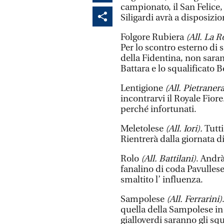
campionato, il San Felice, 
Siligardi avrà a disposizi
Folgore Rubiera
(All. La R
Per lo scontro esterno di s
della Fidentina, non saran
Battara e lo squalificato B
Lentigione
(All. Pietranera
incontrarvi il Royale Fior
perché infortunati.
Meletolese
(All. Iori).
Tutti
Rientrerà dalla giornata di
Rolo
(All. Battilani)
. Andrà
fanalino di coda Pavullese
smaltito l’ influenza.
Sampolese
(All. Ferrarini)
quella della Sampolese in 
gialloverdi saranno gli squ