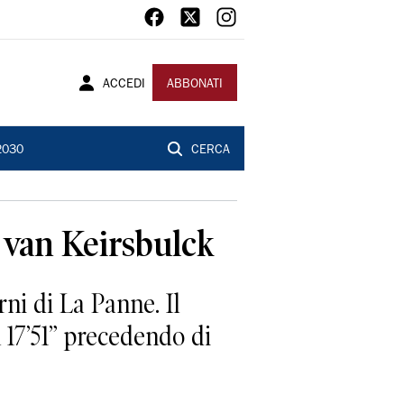
ACCEDI
ABBONATI
2030
CERCA
 van Keirsbulck
ni di La Panne. Il
 17’51” precedendo di