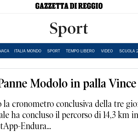
Sport
NACA
ITALIA MONDO
SPORT
TEMPO LIBERO
VIDEO
SCUOLA 
 Panne Modolo in palla Vince
la cronometro conclusiva della tre gior
e ha concluso il percorso di 14,3 km in
etApp-Endura...