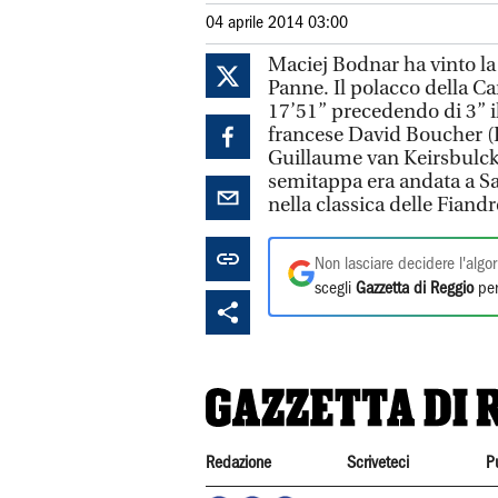
04 aprile 2014 03:00
Maciej Bodnar ha vinto la
Panne. Il polacco della C
17’51” precedendo di 3” il
francese David Boucher (Fd
Guillaume van Keirsbulck
semitappa era andata a S
nella classica delle Fiandr
Non lasciare decidere l'algor
scegli
Gazzetta di Reggio
per
Redazione
Scriveteci
P