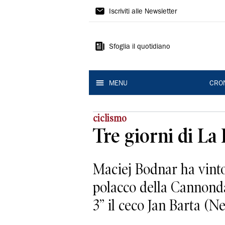
Gazzetta
Iscriviti alle Newsletter
di
Reggio
Sfoglia il quotidiano
MENU
CRO
ciclismo
Tre giorni di La
Maciej Bodnar ha vinto 
polacco della Cannondal
3” il ceco Jan Barta (N