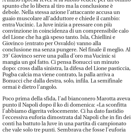
spunto che lo libera al tiro ma la conclusione è
debole. Nella stessa azione l’attaccante accusa un
guaio muscolare all’adduttore e chiede il cambio:
entra Vucinic. La Juve inizia a pressare con più
convinzione in coincidenza di un comprensibile calo
del Lione che ha già speso tanto. Isla, Chiellini e
Giovinco (entrato per Osvaldo) vanno alla
conclusione ma senza pungere. Nel finale il meglio. Al
39’ Giovinco serve una palla d’oro ma Vucinic si
mangia un gol fatto. Ci pensa Bonucci un minuto
dopo: cross dalla sinistra, la difesa del Lione pasticcia,
Pogba calcia ma viene contrato, la palla arriva a
Bonucci che dalla destra, solo, infila. La semifinale
ormai è dietro l’angolo.
Poco prima della sfida, l’ad bianconero Marotta aveva
punto il Napoli dopo il ko di domenica: «La sconfitta
l'abbiamo digerita velocemente. Ci ha dato fastidio
l'eccessiva euforia dimostrata dal Napoli che in fin dei
conti ha battuto la Juve in una partita di campionato
che vale solo tre punti. Sembrava che fosse l'euforia