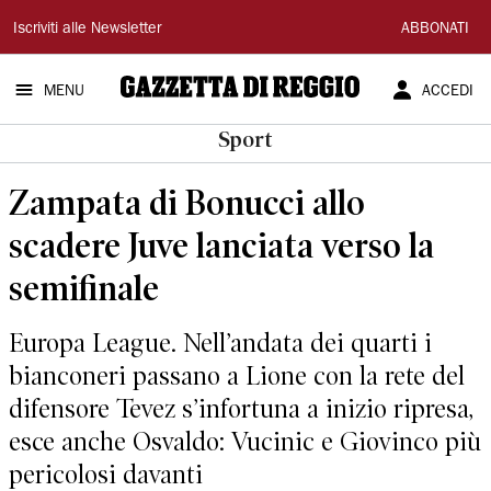
Gazzetta
Iscriviti alle Newsletter
ABBONATI
di
MENU
ACCEDI
Reggio
Sport
Zampata di Bonucci allo
scadere Juve lanciata verso la
semifinale
Europa League. Nell’andata dei quarti i
bianconeri passano a Lione con la rete del
difensore Tevez s’infortuna a inizio ripresa,
esce anche Osvaldo: Vucinic e Giovinco più
pericolosi davanti