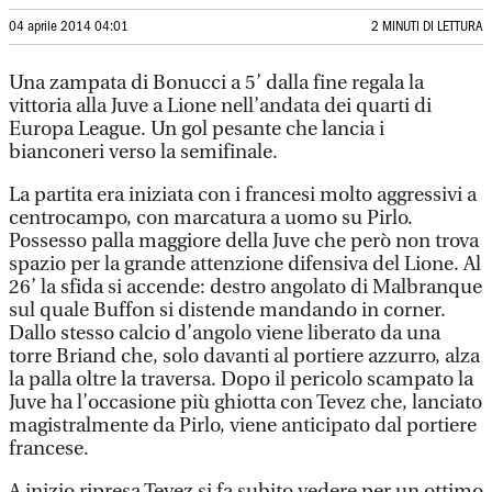
04 aprile 2014 04:01
2 MINUTI DI LETTURA
Una zampata di Bonucci a 5’ dalla fine regala la
vittoria alla Juve a Lione nell’andata dei quarti di
Europa League. Un gol pesante che lancia i
bianconeri verso la semifinale.
La partita era iniziata con i francesi molto aggressivi a
centrocampo, con marcatura a uomo su Pirlo.
Possesso palla maggiore della Juve che però non trova
spazio per la grande attenzione difensiva del Lione. Al
26’ la sfida si accende: destro angolato di Malbranque
sul quale Buffon si distende mandando in corner.
Dallo stesso calcio d’angolo viene liberato da una
torre Briand che, solo davanti al portiere azzurro, alza
la palla oltre la traversa. Dopo il pericolo scampato la
Juve ha l’occasione più ghiotta con Tevez che, lanciato
magistralmente da Pirlo, viene anticipato dal portiere
francese.
A inizio ripresa Tevez si fa subito vedere per un ottimo