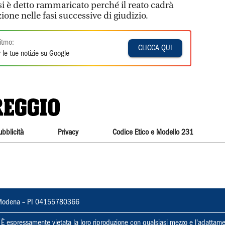
si è detto rammaricato perché il reato cadrà
one nelle fasi successive di giudizio.
itmo:
CLICCA QUI
 le tue notizie su Google
ubblicità
Privacy
Codice Etico e Modello 231
22, Modena – PI 04155780366
ti. È espressamente vietata la loro riproduzione con qualsiasi mezzo e l'adattame