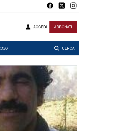
ACCEDI
ABBONATI
2030
CERCA