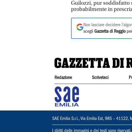
Guilozzi, pur soddisfatto 
probabilmente in prescrizi
Non lasciare decidere l'algor
scegli
Gazzetta di Reggio
per
Redazione
Scriveteci
P
SAE Emilia S.r.l., Via Emilia Est, 985 – 411
I diritti delle immagini e dei testi sono riserva