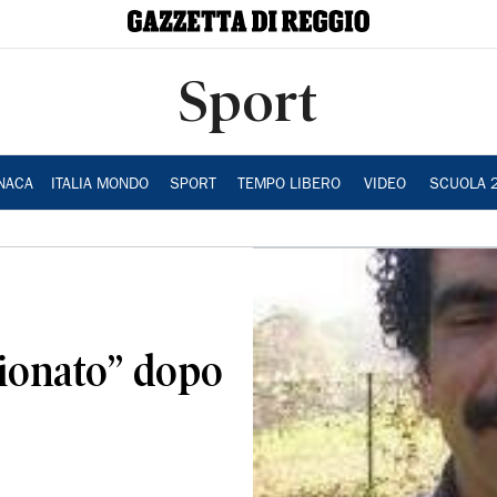
Sport
NACA
ITALIA MONDO
SPORT
TEMPO LIBERO
VIDEO
SCUOLA 
gionato” dopo