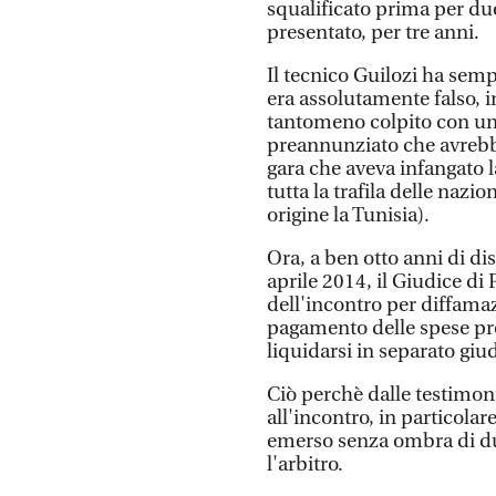
squalificato prima per due
presentato, per tre anni.
Il tecnico Guilozi ha sem
era assolutamente falso, 
tantomeno colpito con un c
preannunziato che avrebbe
gara che aveva infangato la
tutta la trafila delle nazi
origine la Tunisia).
Ora, a ben otto anni di di
aprile 2014, il Giudice di
dell'incontro per diffamaz
pagamento delle spese pro
liquidarsi in separato giud
Ciò perchè dalle testimoni
all'incontro, in particolar
emerso senza ombra di du
l'arbitro.