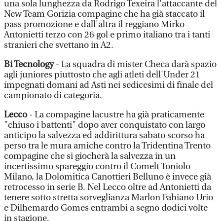
una sola lunghezza da Rodrigo Texeira l'attaccante del
New Team Gorizia compagine che ha già staccato il
pass promozione e dall'altra il reggiano Mirko
Antonietti terzo con 26 gol e primo italiano tra i tanti
stranieri che svettano in A2.
Bi Tecnology
- La squadra di mister Checa darà spazio
agli juniores piuttosto che agli atleti dell'Under 21
impegnati domani ad Asti nei sedicesimi di finale del
campionato di categoria.
Lecco
- La compagine lacustre ha già praticamente
"chiuso i battenti" dopo aver conquistato con largo
anticipo la salvezza ed addirittura sabato scorso ha
perso tra le mura amiche contro la Tridentina Trento
compagine che si giocherà la salvezza in un
incertissimo spareggio contro il Comelt Toniolo
Milano, la Dolomitica Canottieri Belluno è invece già
retrocesso in serie B. Nel Lecco oltre ad Antonietti da
tenere sotto stretta sorveglianza Marlon Fabiano Urio
e Dilhemardo Gomes entrambi a segno dodici volte
in stagione.