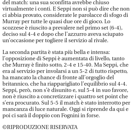
del match: una sua sconfitta avrebbe chiuso
virtualmente i conti. E Seppi non si può dire che non
ci abbia provato, considerate le parolacce di sfogo di
Murray per tutte le quasi due ore di gioco. Lo
scozzese è riuscito a prevalere nel primo set (6-4),
deciso sul 4-4 e dopo che l’azzurro aveva sciupato
un’occasione per togliere il servizio al rivale.
La seconda partita è stata più bella e intensa:
l’opposizione di Seppi è aumentata di livello, tanto
che Murray è finito sotto, 2-4 e 15-40. Ma Seppi, che
era al servizio per involarsi a un 5-2 di tutto rispetto,
ha mancato la chance di fronte all’orgoglio del
britannico, che ha riapparigliato l’equilibrio sul 4-4.
Seppi, però, non s’è disunito e, sul 5-4 in suo favore,
non è riuscito a concretizzare i quattro set point che
s’era procurato. Sul 5-5 il match è stato interrotto per
mancanza di luce naturale. Oggi si riprende da qui e
poi ci sarà il doppio con Fognini in forse.
©RIPRODUZIONE RISERVATA