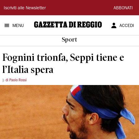
Gazzetta
Iscriviti alle Newsletter
ABBONATI
di
MENU
ACCEDI
Reggio
Sport
Fognini trionfa, Seppi tiene e
l’Italia spera
di Paolo Rossi