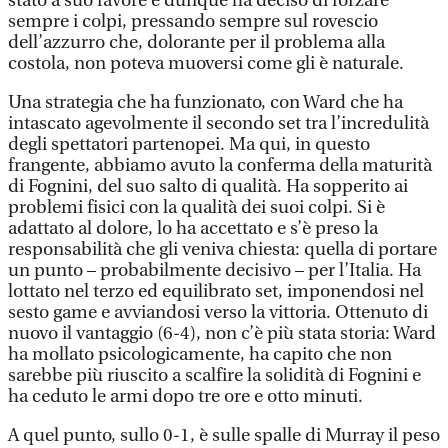
stato a suo favore e dunque ha deciso di forzare
sempre i colpi, pressando sempre sul rovescio
dell’azzurro che, dolorante per il problema alla
costola, non poteva muoversi come gli è naturale.
Una strategia che ha funzionato, con Ward che ha
intascato agevolmente il secondo set tra l’incredulità
degli spettatori partenopei. Ma qui, in questo
frangente, abbiamo avuto la conferma della maturità
di Fognini, del suo salto di qualità. Ha sopperito ai
problemi fisici con la qualità dei suoi colpi. Si è
adattato al dolore, lo ha accettato e s’è preso la
responsabilità che gli veniva chiesta: quella di portare
un punto – probabilmente decisivo – per l’Italia. Ha
lottato nel terzo ed equilibrato set, imponendosi nel
sesto game e avviandosi verso la vittoria. Ottenuto di
nuovo il vantaggio (6-4), non c’è più stata storia: Ward
ha mollato psicologicamente, ha capito che non
sarebbe più riuscito a scalfire la solidità di Fognini e
ha ceduto le armi dopo tre ore e otto minuti.
A quel punto, sullo 0-1, è sulle spalle di Murray il peso