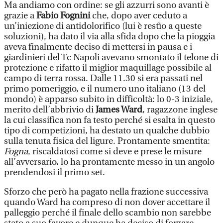
Ma andiamo con ordine: se gli azzurri sono avanti è
grazie a
Fabio Fognini
che, dopo aver ceduto a
un’iniezione di antidolorifico (lui è restìo a queste
soluzioni), ha dato il via alla sfida dopo che la pioggia
aveva finalmente deciso di mettersi in pausa e i
giardinieri del Tc Napoli avevano smontato il telone di
protezione e rifatto il miglior maquillage possibile al
campo di terra rossa. Dalle 11.30 si era passati nel
primo pomeriggio, e il numero uno italiano (13 del
mondo) è apparso subito in difficoltà: lo 0-3 iniziale,
merito dell’abbrivio di
James Ward
, ragazzone inglese
la cui classifica non fa testo perché si esalta in questo
tipo di competizioni, ha destato un qualche dubbio
sulla tenuta fisica del ligure. Prontamente smentita:
Fogna
, riscaldatosi come si deve e prese le misure
all’avversario, lo ha prontamente messo in un angolo
prendendosi il primo set.
Sforzo che però ha pagato nella frazione successiva
quando Ward ha compreso di non dover accettare il
palleggio perché il finale dello scambio non sarebbe