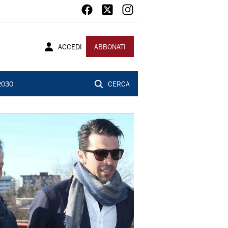
ACCEDI
ABBONATI
2030
CERCA