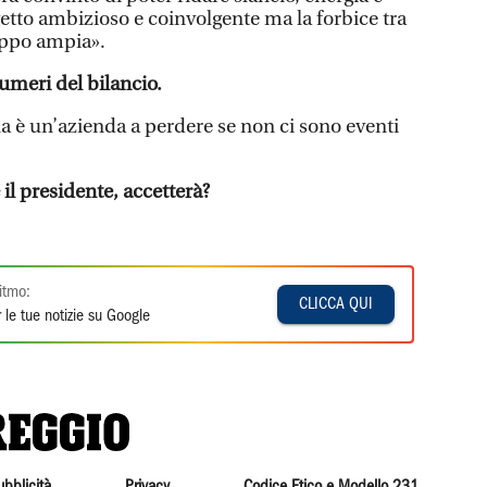
etto ambizioso e coinvolgente ma la forbice tra
oppo ampia».
 numeri del bilancio.
 è un’azienda a perdere se non ci sono eventi
 il presidente, accetterà?
itmo:
CLICCA QUI
 le tue notizie su Google
ubblicità
Privacy
Codice Etico e Modello 231