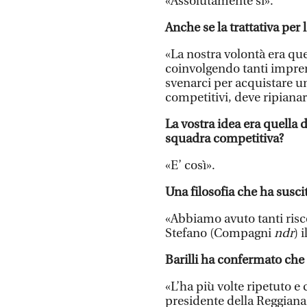
«Assolutamente sì».
Anche se la trattativa per
«La nostra volontà era que
coinvolgendo tanti impren
svenarci per acquistare un
competitivi, deve ripiana
La vostra idea era quella d
squadra competitiva?
«E’ così».
Una filosofia che ha suscit
«Abbiamo avuto tanti risco
Stefano (Compagni
ndr
) 
Barilli ha confermato che 
«L’ha più volte ripetuto e 
presidente della Reggiana