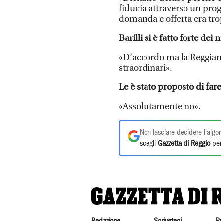
fiducia attraverso un prog
domanda e offerta era tr
Barilli si è fatto forte dei
«D’accordo ma la Reggiana
straordinari».
Le è stato proposto di fare
«Assolutamente no».
Non lasciare decidere l'algor
scegli
Gazzetta di Reggio
per
Redazione
Scriveteci
P