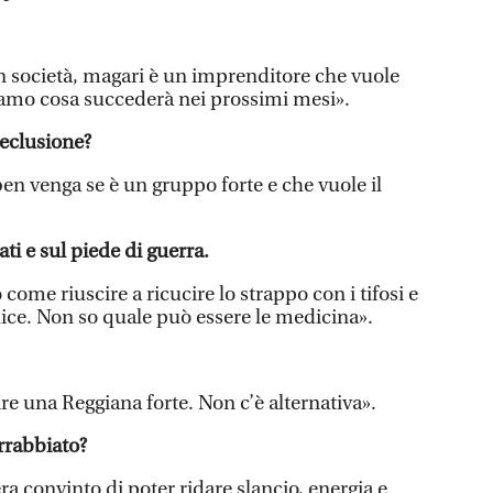
n società, magari è un imprenditore che vuole
diamo cosa succederà nei prossimi mesi».
reclusione?
en venga se è un gruppo forte e che vuole il
ati e sul piede di guerra.
me riuscire a ricucire lo strappo con i tifosi e
ce. Non so quale può essere le medicina».
ire una Reggiana forte. Non c’è alternativa».
rrabbiato?
a convinto di poter ridare slancio, energia e