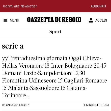
Gazzetta
Iscriviti alle Newsletter
ABBONATI
di
MENU
ACCEDI
Reggio
Sport
serie a
yyTrentaduesima giornata Oggi Chievo-
Hellas Veronaore 18 Inter-Bolognaore 20,45
Domani Lazio-Sampdoriaore 12,30
Fiorentina-Udineseore 15 Cagliari-Romaore
15 Atalanta-Sassuoloore 15 Catania-
Torinoore...
05 aprile 2014 03:07
1 MINUTI DI LETTURA