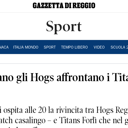
Sport
NACA
ITALIA MONDO
SPORT
TEMPO LIBERO
VIDEO
SCUOLA 
no gli Hogs affrontano i Tit
ospita alle 20 la rivincita tra Hogs Re
tch casalingo – e Titans Forlì che nel g