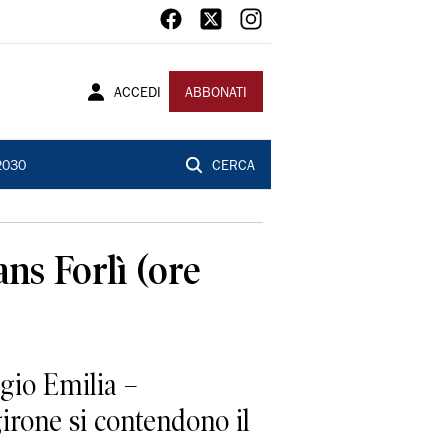
ACCEDI
ABBONATI
2030
CERCA
ans Forlì (ore
ggio Emilia –
irone si contendono il