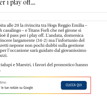
r i play off....
ta alle 20 la rivincita tra Hogs Reggio Emilia –
casalingo – e Titans Forlì che nel girone si
ioè il pass per i play off. L’andata, domenica
 vincere largamente (34-2) ma l’infortunio del
aretti nepone non pochi dubbi sulla gestione
 per l’occasione sarà guidato dal giovanissimo
ozzi.
ialupi e Maestri, i favori del pronostico hanno
.
itmo:
CLICCA QUI
 le tue notizie su Google