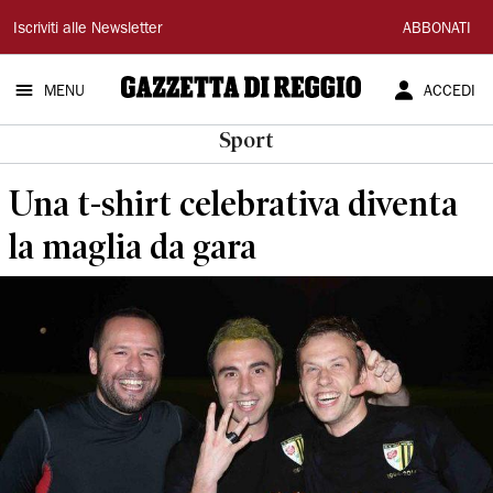
Gazzetta
Iscriviti alle Newsletter
ABBONATI
di
MENU
ACCEDI
Reggio
Sport
Una t-shirt celebrativa diventa
la maglia da gara