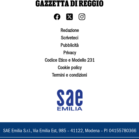
Redazione
Scriveteci
Pubblicità
Privacy
Codice Etico e Modello 231
Cookie policy
Termini e condizioni
SAE Emilia S.r.l., Via Emilia Est, 985 – 41122, Modena – PI 04155780366