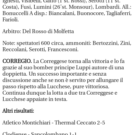
Ignesti, Visibelli, Gatto (1'st. Rossi), Serotti (11'st.
Costa), Fusi, Lumini (26'st. Monsour), Lombardi. All.:
Bonuccelli A disp.: Biancalani, Buonocore, Tagliaferri,
Farioli.
Arbitro: Del Rosso di Molfetta
Note: spettatori 600 circa, ammoniti: Bertozzini, Zini,
Reccolani, Serotti, Francesconi.
CORREGIO.
La Correggese torna alla vittoria e lo fa
grazie al suo bomber principe Luppi autore di una
doppietta. Un successo importante e senza
discussione anche se non è servito per allungare il
passo rispetto alla Lucchese, pure vittoriosa.
Continua dunque la lotta a due tra Correggese e
Lucchese appaiate in testa.
Altri risultati:
Atletico Montichiari - Thermal Ceccato 2-5
Clodiense - Sancolombano 1-1