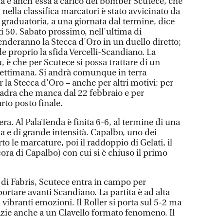
una è anch'essa a carico del bomber Scutece, che
- nella classifica marcatori è stato avvicinato da
a graduatoria, a una giornata dal termine, dice
i 50. Sabato prossimo, nell'ultima di
enderanno la Stecca d'Oro in un duello diretto;
de proprio la sfida Vercelli-Scandiano. La
, è che per Scutece si possa trattare di un
 settimana. Si andrà comunque in terra
 la Stecca d'Oro – anche per altri motivi: per
quadra che manca dal 22 febbraio e per
rto posto finale.
sera. Al PalaTenda è finita 6-6, al termine di una
 e di grande intensità. Capalbo, uno dei
to le marcature, poi il raddoppio di Gelati, il
ncora di Capalbo) con cui si è chiuso il primo
e di Fabris, Scutece entra in campo per
portare avanti Scandiano. La partita è ad alta
di vibranti emozioni. Il Roller si porta sul 5-2 ma
razie anche a un Clavello formato fenomeno. Il