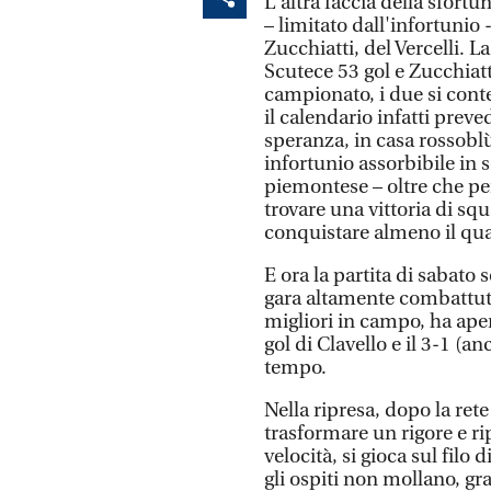
L'altra faccia della sfort
– limitato dall'infortunio 
Zucchiatti, del Vercelli. L
Scutece 53 gol e Zucchiatt
campionato, i due si cont
il calendario infatti preve
speranza, in casa rossoblù
infortunio assorbibile in
piemontese – oltre che per
trovare una vittoria di s
conquistare almeno il qua
E ora la partita di sabato 
gara altamente combattuta
migliori in campo, ha aper
gol di Clavello e il 3-1 (a
tempo.
Nella ripresa, dopo la ret
trasformare un rigore e ri
velocità, si gioca sul filo 
gli ospiti non mollano, g