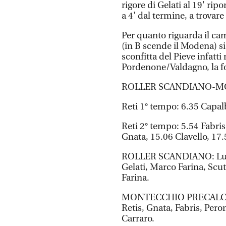
rigore di Gelati al 19' ri
a 4' dal termine, a trovare 
Per quanto riguarda il cam
(in B scende il Modena) s
sconfitta del Pieve infatt
Pordenone/Valdagno, la f
ROLLER SCANDIANO-MON
Reti 1° tempo: 6.35 Capalb
Reti 2° tempo: 5.54 Fabris
Gnata, 15.06 Clavello, 17.5
ROLLER SCANDIANO: Lucchi
Gelati, Marco Farina, Scut
Farina.
MONTECCHIO PRECALCINO: 
Retis, Gnata, Fabris, Peron
Carraro.