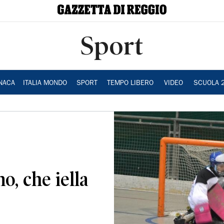
Sport
NACA
ITALIA MONDO
SPORT
TEMPO LIBERO
VIDEO
SCUOLA 
o, che iella