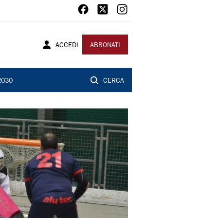
ACCEDI
ABBONATI
2030
CERCA