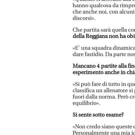
hanno qualcosa da rimprov
che anche noi, con alcuni 
discorsi».
Che partita sarà quella co
della Reggiana non ha obi
«E' una squadra dinamica e
dare fastidio. Da parte no
Mancano 4 partite alla fine
esperimento anche in chi
«Si può fare di tutto in q
classifica un allenatore s
fuori dalla norma. Però c
equilibrio».
Si sente sotto esame?
«Non credo siano queste qu
Personalmente una mia ide