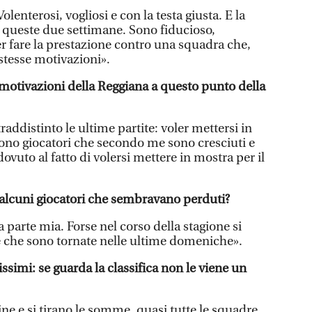
olenterosi, vogliosi e con la testa giusta. E la
r queste due settimane. Sono fiducioso,
fare la prestazione contro una squadra che,
stesse motivazioni».
 motivazioni della Reggiana a questo punto della
addistinto le ultime partite: voler mettersi in
sono giocatori che secondo me sono cresciuti e
vuto al fatto di volersi mettere in mostra per il
o alcuni giocatori che sembravano perduti?
parte mia. Forse nel corso della stagione si
e che sono tornate nelle ultime domeniche».
issimi: se guarda la classifica non le viene un
ine e si tirano le somme, quasi tutte le squadre