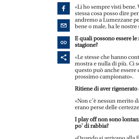
«Li ho sempre visti bene. V
stessa cosa posso dire pe
andremo a Lumezzane per 
bene o male, ha le nostre 
E quali possono essere le
stagione?
«Le stesse che hanno contr
mostra e nulla di più. Ci 
questo può anche essere do
prossimo campionato».
Ritiene di aver rigenerat
«Non c'è nessun merito da 
erano perse delle certezz
I play off non sono lontan
po' di rabbia?
«Quando si arrivano alla f