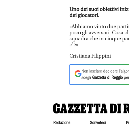
Uno dei suoi obiettivi inizi
dei giocatori.
«Abbiamo vinto due partit
poco gli avversari. Cosa c
squadra che in cinque part
c'è».
Cristiana Filippini
Non lasciare decidere l'algor
scegli
Gazzetta di Reggio
per
Redazione
Scriveteci
P