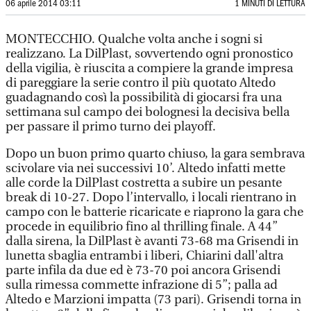
06 aprile 2014 03:11
1 MINUTI DI LETTURA
MONTECCHIO. Qualche volta anche i sogni si
realizzano. La DilPlast, sovvertendo ogni pronostico
della vigilia, è riuscita a compiere la grande impresa
di pareggiare la serie contro il più quotato Altedo
guadagnando così la possibilità di giocarsi fra una
settimana sul campo dei bolognesi la decisiva bella
per passare il primo turno dei playoff.
Dopo un buon primo quarto chiuso, la gara sembrava
scivolare via nei successivi 10’. Altedo infatti mette
alle corde la DilPlast costretta a subire un pesante
break di 10-27. Dopo l’intervallo, i locali rientrano in
campo con le batterie ricaricate e riaprono la gara che
procede in equilibrio fino al thrilling finale. A 44”
dalla sirena, la DilPlast è avanti 73-68 ma Grisendi in
lunetta sbaglia entrambi i liberi, Chiarini dall'altra
parte infila da due ed è 73-70 poi ancora Grisendi
sulla rimessa commette infrazione di 5”; palla ad
Altedo e Marzioni impatta (73 pari). Grisendi torna in