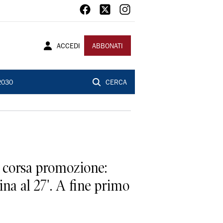
ACCEDI
ABBONATI
2030
CERCA
n corsa promozione:
na al 27'. A fine primo