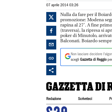
07 aprile 2014 03:26
Nulla da fare per il Boiar
promozione: Modena segna
rapina al 27'. A fine prim
(traversa), la ripresa si ap
poker di Minutolo, arrivat
Balconati. Boiardo sempr
Non lasciare decidere l'algor
scegli
Gazzetta di Reggio
per
Redazione
Scriveteci
P