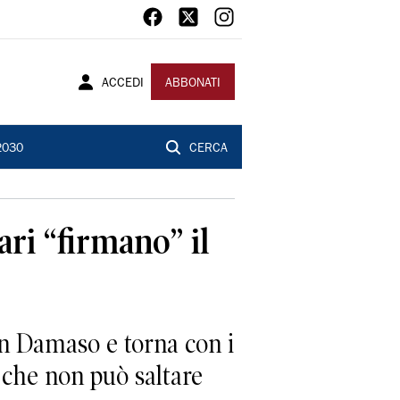
ACCEDI
ABBONATI
2030
CERCA
ri “firmano” il
an Damaso e torna con i
 che non può saltare