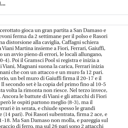
..
cerottato gioca un gran partita a San Damaso e
evoni ferma da 2 settimane per il polso e Rasori
a distorsione alla caviglia, Caffagni schiera
iani Martina insieme a Fiori, Ferrari, Gaiuffi,
 un avvio pieno di errori, le locali allungano,
-4). Poi il Gramsci Pool si registra e inizia a
i Viani, Magnani suona la carica, Ferrari inizia
ani che con un attacco e un muro fa 12 pari.
rio, un bel muro di Gaiuffi firma il 20-17 e il
 Il secondo set è la copia del primo fino al 10-5
 volta la rimonta non riesce. Nel terzo invece,
ncora le battute di Viani e gli attacchi di Fiori
 però le ospiti partono meglio (8-3), ma il
rari è in serata, e chiude spesso le grandi
 (14 pari). Poi Rasori subentrata, firma 2 ace, e
21-18. Ma San Damaso non molla, e pareggia sul
raccio di ferro, ma sul 26 pari sono 2 attacchi