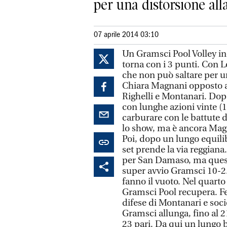
per una distorsione alla.
07 aprile 2014 03:10
Un Gramsci Pool Volley in
torna con i 3 punti. Con L
che non può saltare per un
Chiara Magnani opposto a V
Righelli e Montanari. Dopo
con lunghe azioni vinte (10
carburare con le battute d
lo show, ma è ancora Magn
Poi, dopo un lungo equilib
set prende la via reggiana.
per San Damaso, ma questa
super avvio Gramsci 10-2. A
fanno il vuoto. Nel quarto
Gramsci Pool recupera. Fer
difese di Montanari e socie
Gramsci allunga, fino al 
23 pari. Da qui un lungo b