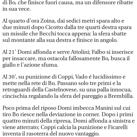
di Bo, che finisce fuori causa, ma un difensore ribatte
in sua vece.
Al quarto d’ora Zoina, dai sedici metri spara alto e
due minuti dopo Cicotto dalla tre quarti destra spara
un missile che Becchi tocca appena: la sfera sbatte
sul montante alla sua destra e finisce in angolo.
Al 21’ Domi affonda e serve Attolini; Falbo si inserisce
per insaccare, ma ostacola fallosamente Bo, busca il
giallo e l’azione sfuma.
Al 30’, su punizione di Coppi, Vado é lucidissimo e
mette nella rete di Bo. Passano solo tre primi e la
retroguardi della Castelnovese, su una palla innocua,
cincischia regalando la sfera del pareggio a Brembilla.
Poco prima del riposo Domi imbecca Manini sul cui
tiro Bo riesce nella deviazione in corner. Dopo i primi
quattro minuti della ripresa, Domi affonda a sinistra e
viene atterrato; Coppi calcia la punizione e Ficarelli
inventa il rasoterra del nuovo vantaggio.