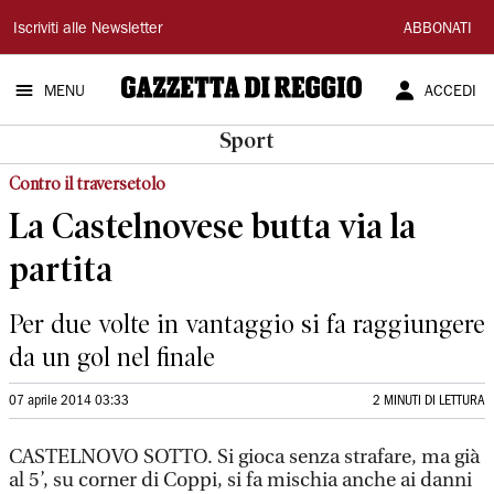
Gazzetta
Iscriviti alle Newsletter
ABBONATI
di
MENU
ACCEDI
Reggio
Sport
Contro il traversetolo
La Castelnovese butta via la
partita
Per due volte in vantaggio si fa raggiungere
da un gol nel finale
07 aprile 2014 03:33
2 MINUTI DI LETTURA
CASTELNOVO SOTTO. Si gioca senza strafare, ma già
al 5’, su corner di Coppi, si fa mischia anche ai danni