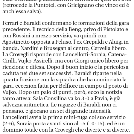
(retrocede la Puntotel, con Gricignano che vince ed è
anch'essa salva).
Ferrari e Baraldi confermano le formazioni della gara
precedente. Il tecnico della Beng, privo di Pistolato e
con Rossini a mezzo servizio, va quindi con
Agostinetto opposta a Peluso, l'ex Crepaldi e Aluigi in
banda, Nardini e Brusegan al centro, Cervella libero.
La Crovegli risponde con Lancellotti-Soraia, Catena-
Cirilli, Vujko-Assirelli, ma con Giorgi unico libero per
ricezione e difesa. Dopo il buon inizio e la pericolosa
caduta nei due set successivi, Baraldi riparte nella
quarta frazione con la squadra che ha cominciato la
gara, eccezion fatta per Belfiore in campo al posto di
Vujko. Dopo un paio di punti, però, ecco la notizia
tanto attesa: Sala Consilina va ko 3-0 a Pavia, è già
salvezza aritmetica. Le ragazze di Baraldi non ci
pensano, e giocano un set di grande intensità.
Lancellotti avvia la prima mini-fuga col suo servizio
(2-6), Soraia porta avanti sino al +5 (10-15), ed è un
dominio totale con la Crovegli che diverte e si diverte,