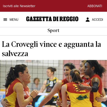
Gazzetta
Iscriviti alle Newsletter
ABBONATI
di
MENU
ACCEDI
Reggio
Sport
La Crovegli vince e agguanta la
salvezza