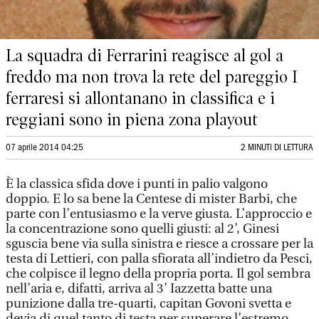
La squadra di Ferrarini reagisce al gol a
freddo ma non trova la rete del pareggio I
ferraresi si allontanano in classifica e i
reggiani sono in piena zona playout
07 aprile 2014 04:25
2 MINUTI DI LETTURA
È la classica sfida dove i punti in palio valgono
doppio. E lo sa bene la Centese di mister Barbi, che
parte con l’entusiasmo e la verve giusta. L’approccio e
la concentrazione sono quelli giusti: al 2’, Ginesi
sguscia bene via sulla sinistra e riesce a crossare per la
testa di Lettieri, con palla sfiorata all’indietro da Pesci,
che colpisce il legno della propria porta. Il gol sembra
nell’aria e, difatti, arriva al 3’ Iazzetta batte una
punizione dalla tre-quarti, capitan Govoni svetta e
devia di quel tanto di testa per superare l’estremo