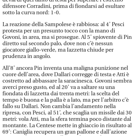
difensore Corradini, prima di fiondarsi ad esultare
sotto la curva nord: 1-0.
La reazione della Sampolese è rabbiosa: al 4’ Pesci
protesta per un presunto tocco con la mano di
Govoni, in area, ma si prosegue. Al 5’ spiovente di Pin
diretto sul secondo palo, dove non c’è nessun
giocatore giallo-verde, ma Iazzetta chiude per
prudenza in angolo.
All’8’ ancora Pin inventa una maligna punizione nel
cuore dell’area, dove Dallari corregge di testa e Atti è
costretto ad abbassare la saracinesca. Govoni sembra
averci preso gusto, ed al 20' va a saltare su una
fiondata di Iazzetta dai trenta metri: la scelta del
tempo è buona e la palla è a lato, ma per l’arbitro c’è
fallo su Dallari. Non cambia l’andamento nella
ripresa, con Pesci, al 51’, che scaglia un missile dai 30
metri: vola Atti, ma la sfera termina poco distante dal
montante. La Centese mette in ghiaccio in risultato al
69’: Caniglia recupera un gran pallone e dall’azione