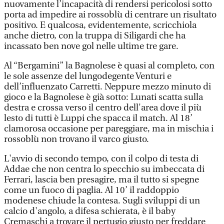
nuovamente l’incapacità di rendersi pericolosi sotto
porta ad impedire ai rossoblù di centrare un risultato
positivo. E qualcosa, evidentemente, scricchiola
anche dietro, con la truppa di Siligardi che ha
incassato ben nove gol nelle ultime tre gare.
Al “Bergamini” la Bagnolese è quasi al completo, con
le sole assenze del lungodegente Venturi e
dell’influenzato Carretti. Neppure mezzo minuto di
gioco e la Bagnolese è già sotto: Lunati scatta sulla
destra e crossa verso il centro dell'area dove il più
lesto di tutti è Luppi che spacca il match. Al 18’
clamorosa occasione per pareggiare, ma in mischia i
rossoblù non trovano il varco giusto.
L'avvio di secondo tempo, con il colpo di testa di
Addae che non centra lo specchio su imbeccata di
Ferrari, lascia ben presagire, ma il tutto si spegne
come un fuoco di paglia. Al 10’ il raddoppio
modenese chiude la contesa. Sugli sviluppi di un
calcio d'angolo, a difesa schierata, è il baby
Cremaschi a trovare il pertugio giusto per freddare