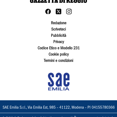
Redazione
Scriveteci
Pubblicità
Privacy
Codice Etico e Modello 231
Cookie policy
Termini e condizioni
SAE Emilia S.r.l., Via Emilia Est, 985 – 41122, Modena – PI 04155780366