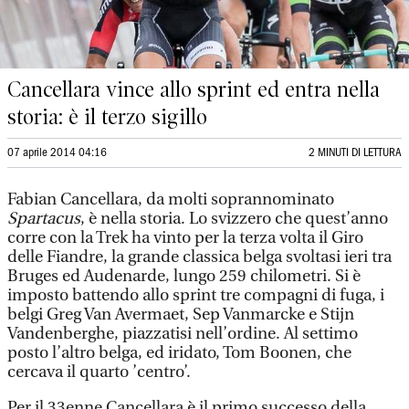
Cancellara vince allo sprint ed entra nella
storia: è il terzo sigillo
07 aprile 2014 04:16
2 MINUTI DI LETTURA
Fabian Cancellara, da molti soprannominato
Spartacus
, è nella storia. Lo svizzero che quest’anno
corre con la Trek ha vinto per la terza volta il Giro
delle Fiandre, la grande classica belga svoltasi ieri tra
Bruges ed Audenarde, lungo 259 chilometri. Si è
imposto battendo allo sprint tre compagni di fuga, i
belgi Greg Van Avermaet, Sep Vanmarcke e Stijn
Vandenberghe, piazzatisi nell’ordine. Al settimo
posto l’altro belga, ed iridato, Tom Boonen, che
cercava il quarto ’centro’.
Per il 33enne Cancellara è il primo successo della