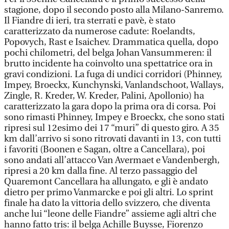
stagione, dopo il secondo posto alla Milano-Sanremo.
Il Fiandre di ieri, tra sterrati e pavè, è stato
caratterizzato da numerose cadute: Roelandts,
Popovych, Rast e Isaichev. Drammatica quella, dopo
pochi chilometri, del belga Johan Vansummeren: il
brutto incidente ha coinvolto una spettatrice ora in
gravi condizioni. La fuga di undici corridori (Phinney,
Impey, Broeckx, Kunchynski, Vanlandschoot, Wallays,
Zingle, R. Kreder, W. Kreder, Palini, Apollonio) ha
caratterizzato la gara dopo la prima ora di corsa. Poi
sono rimasti Phinney, Impey e Broeckx, che sono stati
ripresi sul 12esimo dei 17 “muri” di questo giro. A 35
km dall’arrivo si sono ritrovati davanti in 13, con tutti
i favoriti (Boonen e Sagan, oltre a Cancellara), poi
sono andati all’attacco Van Avermaet e Vandenbergh,
ripresi a 20 km dalla fine. Al terzo passaggio del
Quaremont Cancellara ha allungato, e gli è andato
dietro per primo Vanmarcke e poi gli altri. Lo sprint
finale ha dato la vittoria dello svizzero, che diventa
anche lui “leone delle Fiandre” assieme agli altri che
hanno fatto tris: il belga Achille Buysse, Fiorenzo