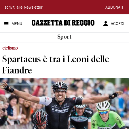
Gazzetta
Iscriviti alle Newsletter
ABBONATI
di
MENU
ACCEDI
Reggio
Sport
ciclismo
Spartacus è tra i Leoni delle
Fiandre