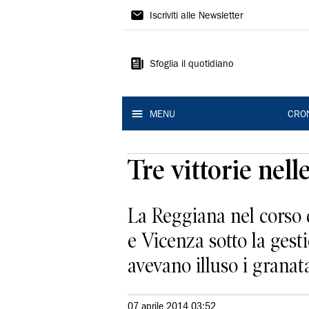
Gazzetta
Iscriviti alle Newsletter
di
Reggio
Sfoglia il quotidiano
MENU
CRO
Tre vittorie nell
La Reggiana nel corso d
e Vicenza sotto la gest
avevano illuso i granata.
07 aprile 2014 03:52