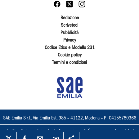
Redazione
Scriveteci
Pubblicità
Privacy
Codice Etico e Modello 231
Cookie policy
Termini e condizioni
SAE Emilia S.r.l., Via Emilia Est, 985 – 41122, Modena – PI 04155780366
I diritti delle immagini e dei testi sono riservati. È espressamente vietata la
loro riproduzione con qualsiasi mezzo e l'adattamento totale o parziale.