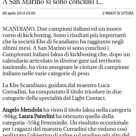
A San Marino si sono conclusi i...
08 aprile 2014 03:05
2 MINUTI DI LETTURA
SCANDIANO. Due campioni italiani ed un nuovo
corso di kick boxing. Sono i risultati più importanti
che la società Kbs di Scandiano ha raggiunto negli
ultimi mesi. A San Marino si sono conclusi i
Campionati italiani Iaksa di kickboxing che, dopo un
calendario articolato in diverse gare sul territorio
nazionale, ha visto assegnare le cinture di campione
italiano nelle varie categorie di peso.
La Kbs Scandiano, guidata dal maestro Luca
Corradini, ha conquistato il titolo tricolore in due
categorie della specialità del Light Contact.
Angelo Mendola
ha vinto il titolo Iaksa nella categoria
-90kg;
Laura Paterlini
ha ottenuto quello della
categoria -55kg Femminile. Un risultato eccezionale
per i ragazzi del maestro Corradini che vedono così
realizzato l'obiettivo di salire sul gradino più alto del