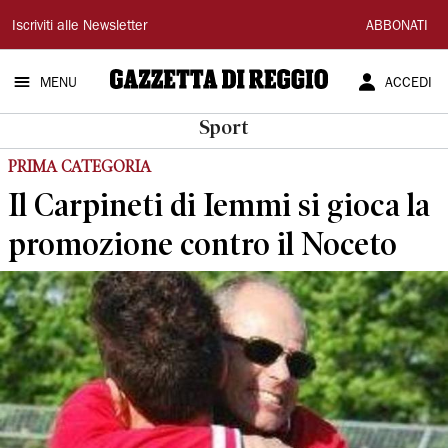
Gazzetta
Iscriviti alle Newsletter
ABBONATI
di
MENU
ACCEDI
Reggio
Sport
PRIMA CATEGORIA
Il Carpineti di Iemmi si gioca la
promozione contro il Noceto