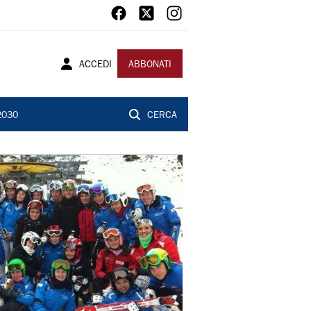
ACCEDI
ABBONATI
2030
CERCA