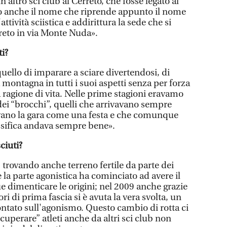
 altro sci club al Cerreto, che fosse legato al
to anche il nome che riprende appunto il nome
ttività sciistica e addirittura la sede che si
reto in via Monte Nuda».
ti?
uello di imparare a sciare divertendosi, di
montagna in tutti i suoi aspetti senza per forza
 ragione di vita. Nelle prime stagioni eravamo
dei “brocchi”, quelli che arrivavano sempre
evano la gara come una festa e che comunque
assifica andava sempre bene».
ciuti?
, trovando anche terreno fertile da parte dei
e la parte agonistica ha cominciato ad avere il
dimenticare le origini; nel 2009 anche grazie
ori di prima fascia si è avuta la vera svolta, un
tato sull'agonismo. Questo cambio di rotta ci
uperare” atleti anche da altri sci club non