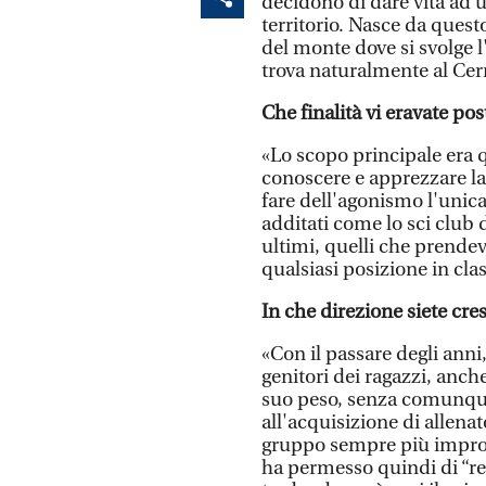
decidono di dare vita ad un
territorio. Nasce da ques
del monte dove si svolge l'a
trova naturalmente al Cer
Che finalità vi eravate pos
«Lo scopo principale era q
conoscere e apprezzare la 
fare dell'agonismo l'unica
additati come lo sci club 
ultimi, quelli che prend
qualsiasi posizione in cl
In che direzione siete cres
«Con il passare degli anni
genitori dei ragazzi, anch
suo peso, senza comunque 
all'acquisizione di allenat
gruppo sempre più impron
ha permesso quindi di “rec