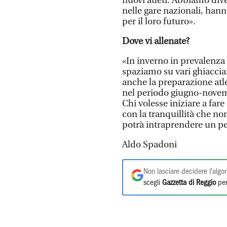
nuovi atleti. Abbiamo div
nelle gare nazionali, hann
per il loro futuro».
Dove vi allenate?
«In inverno in prevalenza 
spaziamo su vari ghiaccia
anche la preparazione atle
nel periodo giugno-novem
Chi volesse iniziare a far
con la tranquillità che non
potrà intraprendere un p
Aldo Spadoni
Non lasciare decidere l'algor
scegli
Gazzetta di Reggio
per