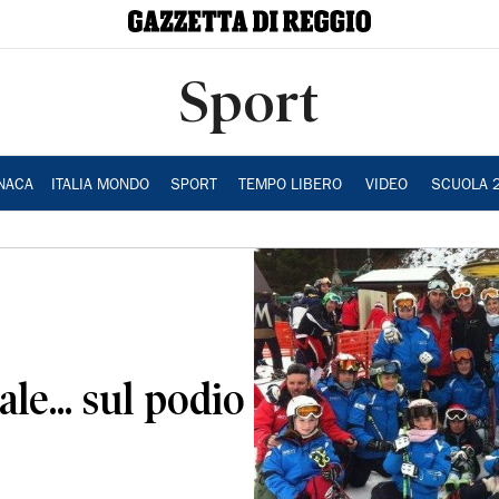
Sport
NACA
ITALIA MONDO
SPORT
TEMPO LIBERO
VIDEO
SCUOLA 
ale... sul podio