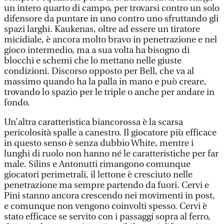
un intero quarto di campo, per trovarsi contro un solo
difensore da puntare in uno contro uno sfruttando gli
spazi larghi. Kaukenas, oltre ad essere un tiratore
micidiale, è ancora molto bravo in penetrazione e nel
gioco intermedio, ma a sua volta ha bisogno di
blocchi e schemi che lo mettano nelle giuste
condizioni. Discorso opposto per Bell, che va al
massimo quando ha la palla in mano e può creare,
trovando lo spazio per le triple o anche per andare in
fondo.
Un’altra caratteristica biancorossa è la scarsa
pericolosità spalle a canestro. Il giocatore più efficace
in questo senso è senza dubbio White, mentre i
lunghi di ruolo non hanno né le caratteristiche per far
male. Silins e Antonutti rimangono comunque
giocatori perimetrali, il lettone è cresciuto nelle
penetrazione ma sempre partendo da fuori. Cervi e
Pini stanno ancora crescendo nei movimenti in post,
e comunque non vengono coinvolti spesso. Cervi è
stato efficace se servito con i passaggi sopra al ferro,