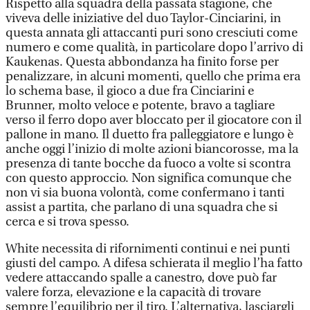
Rispetto alla squadra della passata stagione, che
viveva delle iniziative del duo Taylor-Cinciarini, in
questa annata gli attaccanti puri sono cresciuti come
numero e come qualità, in particolare dopo l’arrivo di
Kaukenas. Questa abbondanza ha finito forse per
penalizzare, in alcuni momenti, quello che prima era
lo schema base, il gioco a due fra Cinciarini e
Brunner, molto veloce e potente, bravo a tagliare
verso il ferro dopo aver bloccato per il giocatore con il
pallone in mano. Il duetto fra palleggiatore e lungo è
anche oggi l’inizio di molte azioni biancorosse, ma la
presenza di tante bocche da fuoco a volte si scontra
con questo approccio. Non significa comunque che
non vi sia buona volontà, come confermano i tanti
assist a partita, che parlano di una squadra che si
cerca e si trova spesso.
White necessita di rifornimenti continui e nei punti
giusti del campo. A difesa schierata il meglio l’ha fatto
vedere attaccando spalle a canestro, dove può far
valere forza, elevazione e la capacità di trovare
sempre l’equilibrio per il tiro. L’alternativa, lasciargli