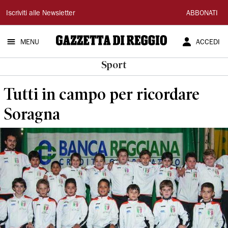
Gazzetta
Iscriviti alle Newsletter
ABBONATI
di
MENU
ACCEDI
Reggio
Sport
Tutti in campo per ricordare
Soragna