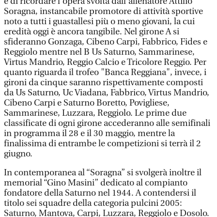
è di ricordare l’opera svolta dall’allenatore Attilio
Soragna, instancabile promotore di attività sportive
noto a tutti i guastallesi più o meno giovani, la cui
eredità oggi è ancora tangibile. Nel girone A si
sfideranno Gonzaga, Cibeno Carpi, Fabbrico, Fides e
Reggiolo mentre nel B Us Saturno, Sammarinese,
Virtus Mandrio, Reggio Calcio e Tricolore Reggio. Per
quanto riguarda il trofeo "Banca Reggiana", invece, i
gironi da cinque saranno rispettivamente composti
da Us Saturno, Uc Viadana, Fabbrico, Virtus Mandrio,
Cibeno Carpi e Saturno Boretto, Povigliese,
Sammarinese, Luzzara, Reggiolo. Le prime due
classificate di ogni girone accederanno alle semifinali
in programma il 28 e il 30 maggio, mentre la
finalissima di entrambe le competizioni si terrà il 2
giugno.
In contemporanea al “Soragna” si svolgerà inoltre il
memorial “Gino Masini” dedicato al compianto
fondatore della Saturno nel 1944. A contendersi il
titolo sei squadre della categoria pulcini 2005:
Saturno, Mantova, Carpi, Luzzara, Reggiolo e Dosolo.