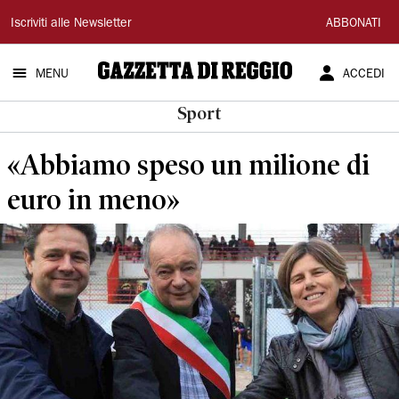
Gazzetta
Iscriviti alle Newsletter
ABBONATI
di
MENU
ACCEDI
Reggio
Sport
«Abbiamo speso un milione di
euro in meno»