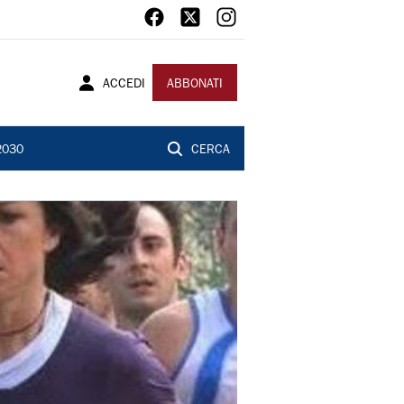
ACCEDI
ABBONATI
2030
CERCA