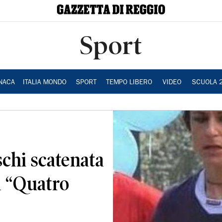
Sport
NACA
ITALIA MONDO
SPORT
TEMPO LIBERO
VIDEO
SCUOLA 
chi scatenata
la “Quatro