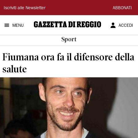
Gazzetta
Iscriviti alle Newsletter
ABBONATI
di
MENU
ACCEDI
Reggio
Sport
Fiumana ora fa il difensore della
salute