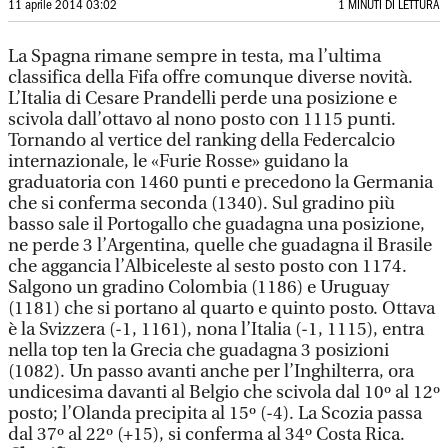
11 aprile 2014 03:02
1 MINUTI DI LETTURA
La Spagna rimane sempre in testa, ma l’ultima
classifica della Fifa offre comunque diverse novità.
L’Italia di Cesare Prandelli perde una posizione e
scivola dall’ottavo al nono posto con 1115 punti.
Tornando al vertice del ranking della Federcalcio
internazionale, le «Furie Rosse» guidano la
graduatoria con 1460 punti e precedono la Germania
che si conferma seconda (1340). Sul gradino più
basso sale il Portogallo che guadagna una posizione,
ne perde 3 l’Argentina, quelle che guadagna il Brasile
che aggancia l’Albiceleste al sesto posto con 1174.
Salgono un gradino Colombia (1186) e Uruguay
(1181) che si portano al quarto e quinto posto. Ottava
è la Svizzera (-1, 1161), nona l’Italia (-1, 1115), entra
nella top ten la Grecia che guadagna 3 posizioni
(1082). Un passo avanti anche per l’Inghilterra, ora
undicesima davanti al Belgio che scivola dal 10º al 12º
posto; l’Olanda precipita al 15º (-4). La Scozia passa
dal 37º al 22º (+15), si conferma al 34º Costa Rica.