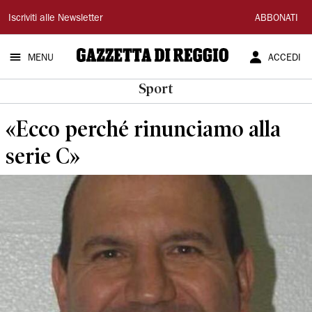
Gazzetta
Iscriviti alle Newsletter
ABBONATI
di
MENU
ACCEDI
Reggio
Sport
«Ecco perché rinunciamo alla
serie C»