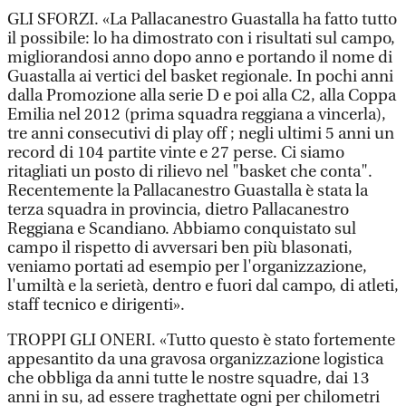
GLI SFORZI. «La Pallacanestro Guastalla ha fatto tutto
il possibile: lo ha dimostrato con i risultati sul campo,
migliorandosi anno dopo anno e portando il nome di
Guastalla ai vertici del basket regionale. In pochi anni
dalla Promozione alla serie D e poi alla C2, alla Coppa
Emilia nel 2012 (prima squadra reggiana a vincerla),
tre anni consecutivi di play off ; negli ultimi 5 anni un
record di 104 partite vinte e 27 perse. Ci siamo
ritagliati un posto di rilievo nel "basket che conta".
Recentemente la Pallacanestro Guastalla è stata la
terza squadra in provincia, dietro Pallacanestro
Reggiana e Scandiano. Abbiamo conquistato sul
campo il rispetto di avversari ben più blasonati,
veniamo portati ad esempio per l'organizzazione,
l'umiltà e la serietà, dentro e fuori dal campo, di atleti,
staff tecnico e dirigenti».
TROPPI GLI ONERI. «Tutto questo è stato fortemente
appesantito da una gravosa organizzazione logistica
che obbliga da anni tutte le nostre squadre, dai 13
anni in su, ad essere traghettate ogni per chilometri