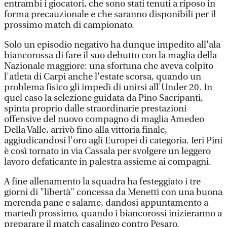
entrambi i giocatori, che sono stati tenuti a riposo in
forma precauzionale e che saranno disponibili per il
prossimo match di campionato.
Solo un episodio negativo ha dunque impedito all'ala
biancorossa di fare il suo debutto con la maglia della
Nazionale maggiore: una sfortuna che aveva colpito
l'atleta di Carpi anche l'estate scorsa, quando un
problema fisico gli impedì di unirsi all'Under 20. In
quel caso la selezione guidata da Pino Sacripanti,
spinta proprio dalle straordinarie prestazioni
offensive del nuovo compagno di maglia Amedeo
Della Valle, arrivò fino alla vittoria finale,
aggiudicandosi l'oro agli Europei di categoria. Ieri Pini
è così tornato in via Cassala per svolgere un leggero
lavoro defaticante in palestra assieme ai compagni.
A fine allenamento la squadra ha festeggiato i tre
giorni di "libertà" concessa da Menetti con una buona
merenda pane e salame, dandosi appuntamento a
martedì prossimo, quando i biancorossi inizieranno a
preparare il match casalingo contro Pesaro.