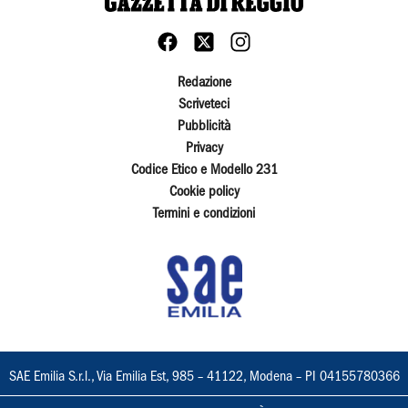
Redazione
Scriveteci
Pubblicità
Privacy
Codice Etico e Modello 231
Cookie policy
Termini e condizioni
SAE Emilia S.r.l., Via Emilia Est, 985 – 41122, Modena – PI 04155780366