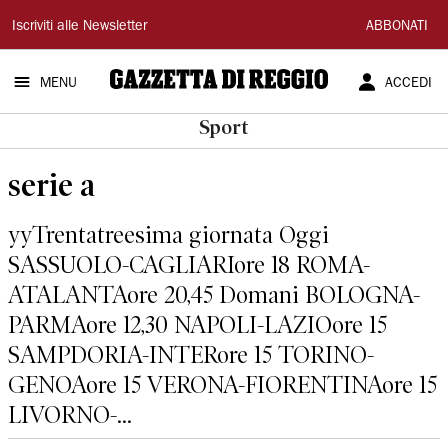
Gazzetta
Iscriviti alle Newsletter
ABBONATI
di
MENU
ACCEDI
Reggio
Sport
serie a
yyTrentatreesima giornata Oggi
SASSUOLO-CAGLIARIore 18 ROMA-
ATALANTAore 20,45 Domani BOLOGNA-
PARMAore 12,30 NAPOLI-LAZIOore 15
SAMPDORIA-INTERore 15 TORINO-
GENOAore 15 VERONA-FIORENTINAore 15
LIVORNO-...