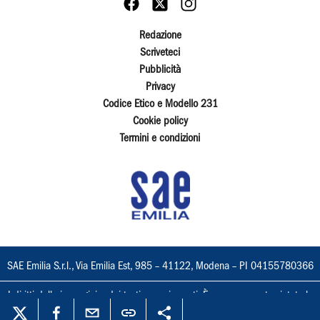
Redazione
Scriveteci
Pubblicità
Privacy
Codice Etico e Modello 231
Cookie policy
Termini e condizioni
SAE Emilia S.r.l., Via Emilia Est, 985 – 41122, Modena – PI 04155780366
I diritti delle immagini e dei testi sono riservati. È espressamente vietata la
loro riproduzione con qualsiasi mezzo e l'adattamento totale o parziale.