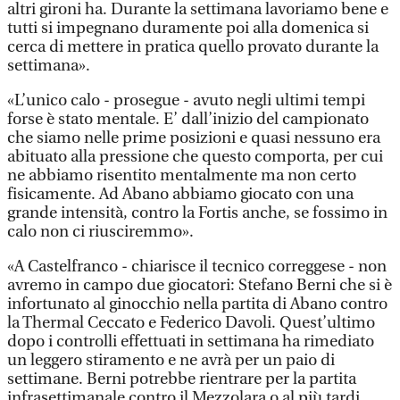
altri gironi ha. Durante la settimana lavoriamo bene e
tutti si impegnano duramente poi alla domenica si
cerca di mettere in pratica quello provato durante la
settimana».
«L’unico calo - prosegue - avuto negli ultimi tempi
forse è stato mentale. E’ dall’inizio del campionato
che siamo nelle prime posizioni e quasi nessuno era
abituato alla pressione che questo comporta, per cui
ne abbiamo risentito mentalmente ma non certo
fisicamente. Ad Abano abbiamo giocato con una
grande intensità, contro la Fortis anche, se fossimo in
calo non ci riusciremmo».
«A Castelfranco - chiarisce il tecnico correggese - non
avremo in campo due giocatori: Stefano Berni che si è
infortunato al ginocchio nella partita di Abano contro
la Thermal Ceccato e Federico Davoli. Quest’ultimo
dopo i controlli effettuati in settimana ha rimediato
un leggero stiramento e ne avrà per un paio di
settimane. Berni potrebbe rientrare per la partita
infrasettimanale contro il Mezzolara o al più tardi