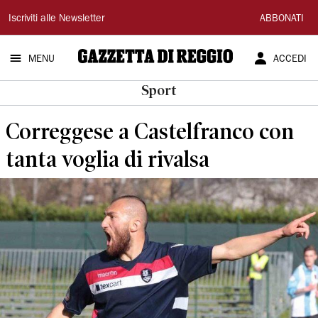
Gazzetta
Iscriviti alle Newsletter
ABBONATI
di
MENU
ACCEDI
Reggio
Sport
Correggese a Castelfranco con
tanta voglia di rivalsa