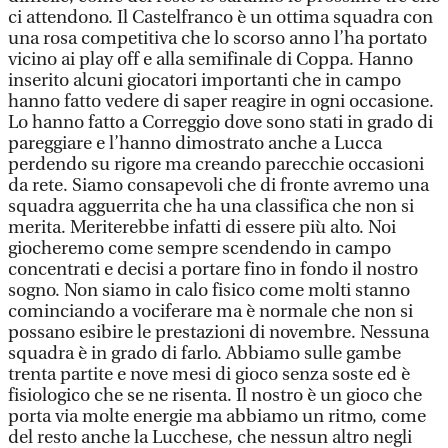
ci attendono. Il Castelfranco è un ottima squadra con
una rosa competitiva che lo scorso anno l’ha portato
vicino ai play off e alla semifinale di Coppa. Hanno
inserito alcuni giocatori importanti che in campo
hanno fatto vedere di saper reagire in ogni occasione.
Lo hanno fatto a Correggio dove sono stati in grado di
pareggiare e l’hanno dimostrato anche a Lucca
perdendo su rigore ma creando parecchie occasioni
da rete. Siamo consapevoli che di fronte avremo una
squadra agguerrita che ha una classifica che non si
merita. Meriterebbe infatti di essere più alto. Noi
giocheremo come sempre scendendo in campo
concentrati e decisi a portare fino in fondo il nostro
sogno. Non siamo in calo fisico come molti stanno
cominciando a vociferare ma è normale che non si
possano esibire le prestazioni di novembre. Nessuna
squadra è in grado di farlo. Abbiamo sulle gambe
trenta partite e nove mesi di gioco senza soste ed è
fisiologico che se ne risenta. Il nostro è un gioco che
porta via molte energie ma abbiamo un ritmo, come
del resto anche la Lucchese, che nessun altro negli