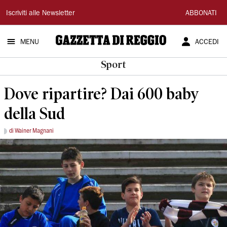
Gazzetta
Iscriviti alle Newsletter
ABBONATI
di
MENU
ACCEDI
Reggio
Sport
Dove ripartire? Dai 600 baby
della Sud
di Wainer Magnani