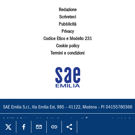
Redazione
Scriveteci
Pubblicità
Privacy
Codice Etico e Modello 231
Cookie policy
Termini e condizioni
SAE Emilia S.r.l., Via Emilia Est, 985 – 41122, Modena – PI 04155780366
I diritti delle immagini e dei testi sono riservati. È espressamente vietata la
loro riproduzione con qualsiasi mezzo e l'adattamento totale o parziale.