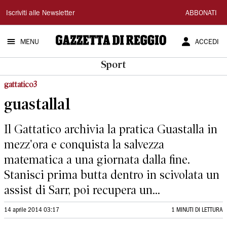
Gazzetta
Iscriviti alle Newsletter
ABBONATI
di
MENU
ACCEDI
Reggio
Sport
gattatico3
guastalla1
Il Gattatico archivia la pratica Guastalla in
mezz'ora e conquista la salvezza
matematica a una giornata dalla fine.
Stanisci prima butta dentro in scivolata un
assist di Sarr, poi recupera un...
14 aprile 2014 03:17
1 MINUTI DI LETTURA