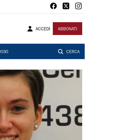
ACCEDI
ABBONATI
2030
CERCA