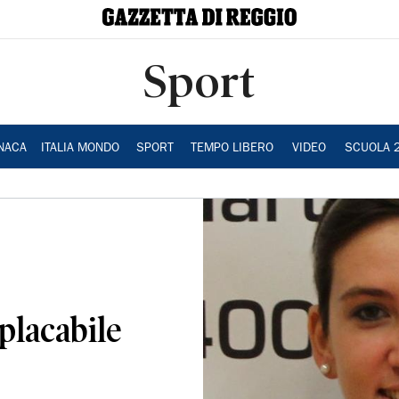
Sport
NACA
ITALIA MONDO
SPORT
TEMPO LIBERO
VIDEO
SCUOLA 
placabile