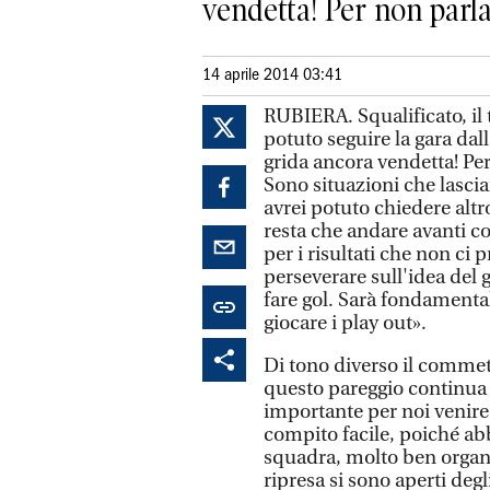
vendetta! Per non parlar
14 aprile 2014 03:41
RUBIERA. Squalificato, il
potuto seguire la gara da
grida ancora vendetta! Per
Sono situazioni che lasci
avrei potuto chiedere altro
resta che andare avanti co
per i risultati che non ci 
perseverare sull'idea del 
fare gol. Sarà fondamenta
giocare i play out».
Di tono diverso il commet
questo pareggio continua 
importante per noi venire
compito facile, poiché a
squadra, molto ben organ
ripresa si sono aperti degl