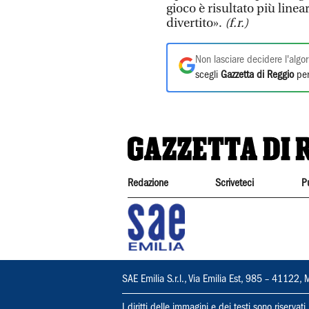
gioco è risultato più linea
divertito».
(f.r.)
Non lasciare decidere l'algor
scegli
Gazzetta di Reggio
per
Redazione
Scriveteci
P
SAE Emilia S.r.l., Via Emilia Est, 985 – 411
I diritti delle immagini e dei testi sono riserva