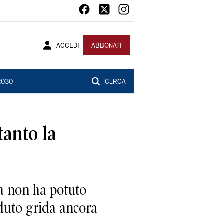
ACCEDI
ABBONATI
2030
CERCA
tanto la
sa non ha potuto
aduto grida ancora