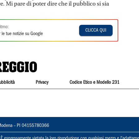
re. Mi pare di poter dire che il pubblico si sia
itmo:
CLICCA QUI
 le tue notizie su Google
ubblicità
Privacy
Codice Etico e Modello 231
22, Modena – PI 04155780366
ti. È espressamente vietata la loro riproduzione con qualsiasi mezzo e l'adattame