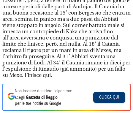
rossoneri, però, a tenere in mano il pallino del gioco e
a creare pericoli dalle parti di Andujar. Il Catania ha
una buona occasione al 15’ con Bergessio che entra in
area, semina in panico ma a due passi da Abbiati
viene stoppato in angolo. Sul corner battuto male si
innesca un contropiede di Kaka che arriva fino
all’area avversaria e conquista una punizione dal
limite che finisce, però, nel nulla. Al 18’ il Catania
reclama il rigore per un mani in area di Mexes, ma
l’arbitro fa proseguire. Al 31’ Abbiati sventa una
punizione di Lodi. Al 34’ il Catania rimane in dieci per
l’espulsione di Rinaudo (già ammonito) per un fallo
su Mexe. Finisce qui.
Non lasciare decidere l'algoritmo:
CLICCA QUI
scegli
Gazzetta di Reggio
per le tue notizie su Google