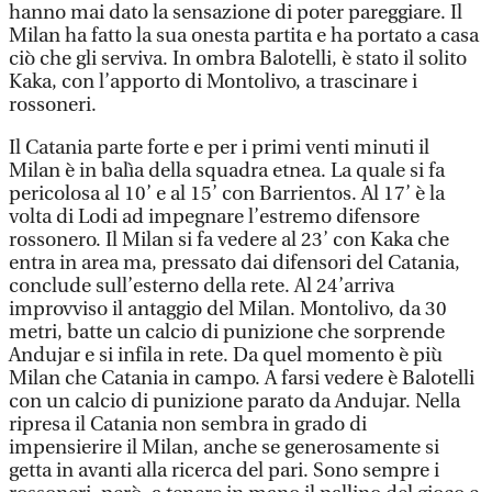
hanno mai dato la sensazione di poter pareggiare. Il
Milan ha fatto la sua onesta partita e ha portato a casa
ciò che gli serviva. In ombra Balotelli, è stato il solito
Kaka, con l’apporto di Montolivo, a trascinare i
rossoneri.
Il Catania parte forte e per i primi venti minuti il
Milan è in balìa della squadra etnea. La quale si fa
pericolosa al 10’ e al 15’ con Barrientos. Al 17’ è la
volta di Lodi ad impegnare l’estremo difensore
rossonero. Il Milan si fa vedere al 23’ con Kaka che
entra in area ma, pressato dai difensori del Catania,
conclude sull’esterno della rete. Al 24’arriva
improvviso il antaggio del Milan. Montolivo, da 30
metri, batte un calcio di punizione che sorprende
Andujar e si infila in rete. Da quel momento è più
Milan che Catania in campo. A farsi vedere è Balotelli
con un calcio di punizione parato da Andujar. Nella
ripresa il Catania non sembra in grado di
impensierire il Milan, anche se generosamente si
getta in avanti alla ricerca del pari. Sono sempre i