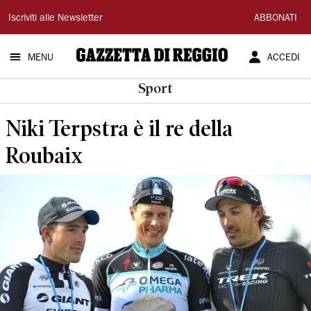
Gazzetta
Iscriviti alle Newsletter
ABBONATI
di
MENU
ACCEDI
Reggio
Sport
Niki Terpstra è il re della
Roubaix