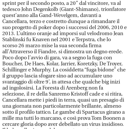
sprint per il secondo posto, a 20” dal vincitore, va al
tedesco John Degenkolb (Giant-Shimano), trionfatore
quest’anno alla Gand-Wevelgem, davanti a
Cancellara, terzo e costretto dunque a rimandare il
suo progetto di poker dopo i successi del 2006, 2010 e
2013. L’ultimo oranje ad imporsi sul velodromo Jean
Stablinski fu Knaven nel 2001 e Terpstra, che lo
scorso 26 marzo mise la sua seconda firma
all’Attraverso il Fiandre, si dimostra un degno erede.
Poco dopo l’avvio di gara, va a segno la fuga con
Boucher, De Haes, Kolar, Jarrier, Koretzky, De Troyer,
Schillinger e Murphy. La cosiddetta “fuga bidone” che
il gruppo lascia sfogare sino ad accumulare uno
svantaggio di oltre 9’, in attesa che qualche big inizi
ad ingolosirsi. La Foresta di Arenberg non fa
selezione, il re della Sanremo Kristoff cade e si ritira,
Cancellara mette i piedi in terra, quasi un presagio di
una giornata non particolarmente brillante, almeno
sotto il profilo tattico. Le gambe di Spartacus girano a
mille ma tutti lo marcano, e così prova Tom Boonen a
cercare gloria dopo aver debellato un virus insidioso.