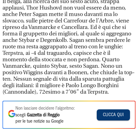
Il belga, alla ricerca del suo sesto acuto, strappa
applausi, Thor Hushovd non vuol essere da meno,
anche Peter Sagan mette il muso davanti ma lo
slovacco, sulle pietre del Carrefour de l’Arbre, viene
ripreso da Vanmarcke e Cancellara. Ed è qui che si
forma il gruppetto dei migliori, al quale si aggregano
anche Stybar e Degenkolb. Sagan sembra perdere le
ruote ma resta aggrappato al treno con le unghie:
Terpstra, ai -4 dal traguardo, capisce che è il
momento della stoccata e non perdona. Quarto
Vanmarcke, quinto Stybar, sesto Sagan. Nono un
positivo Wiggins davanti a Boonen, che chiude la top-
ten. Nessun segnale di vita dalla sparuta pattuglia
degli italiani: il migliore è Paolo Longo Borghini
(Cannondale), 72esimo a 7’06” da Terpstra.
Non lasciare decidere l'algoritmo:
CLICCA QUI
scegli
Gazzetta di Reggio
per le tue notizie su Google