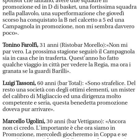
sponsor che latitano, avere due squadre in
promozione ed in D di basket, una fortissima squadra
nella pallavolo, una superformazione che giovedì
scorso ha conquistato la B nel calcetto a 5 ed una
Campagnola in promozione, non mi sembra davvero
poco».
Tonino Farolfi,
31 anni (Ristobar Morello):«Non mi
par vero. La prossima stagione seguirò il Campagnola
sia in casa che in trasferta. Quest'anno ho fatto
qualche viaggio in città per vedere la Regia, ma ora i
granata se la guardi Barilli».
Luigi Tassoni,
60 anni (bar Total): «Sono strafelice. Del
resto una società con degli ottimi elementi, un mister
del calibro di Migliaccio ed una dirigenza molto
competente e seria, questa benedetta promozione
doveva pur arrivare».
Marcello Ugolini,
30 anni (bar Vettigano): «Ancora
non ci credo. L'importante è che ora siamo in
Promozione, mercoledì giocheremo in Coppa e se