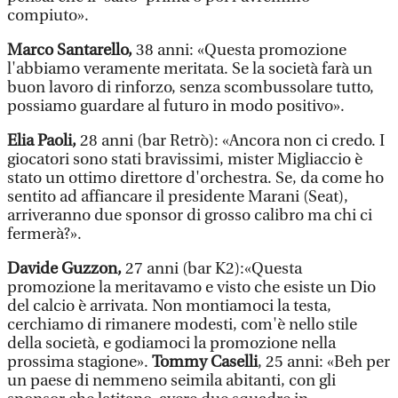
compiuto».
Marco Santarello,
38 anni: «Questa promozione
l'abbiamo veramente meritata. Se la società farà un
buon lavoro di rinforzo, senza scombussolare tutto,
possiamo guardare al futuro in modo positivo».
Elia Paoli,
28 anni (bar Retrò): «Ancora non ci credo. I
giocatori sono stati bravissimi, mister Migliaccio è
stato un ottimo direttore d'orchestra. Se, da come ho
sentito ad affiancare il presidente Marani (Seat),
arriveranno due sponsor di grosso calibro ma chi ci
fermerà?».
Davide Guzzon,
27 anni (bar K2):«Questa
promozione la meritavamo e visto che esiste un Dio
del calcio è arrivata. Non montiamoci la testa,
cerchiamo di rimanere modesti, com'è nello stile
della società, e godiamoci la promozione nella
prossima stagione».
Tommy Caselli
, 25 anni: «Beh per
un paese di nemmeno seimila abitanti, con gli