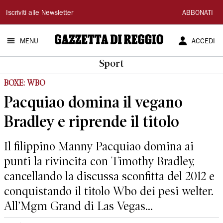
Gazzetta
Iscriviti alle Newsletter
ABBONATI
di
MENU
ACCEDI
Reggio
Sport
BOXE: WBO
Pacquiao domina il vegano
Bradley e riprende il titolo
Il filippino Manny Pacquiao domina ai
punti la rivincita con Timothy Bradley,
cancellando la discussa sconfitta del 2012 e
conquistando il titolo Wbo dei pesi welter.
All’Mgm Grand di Las Vegas...