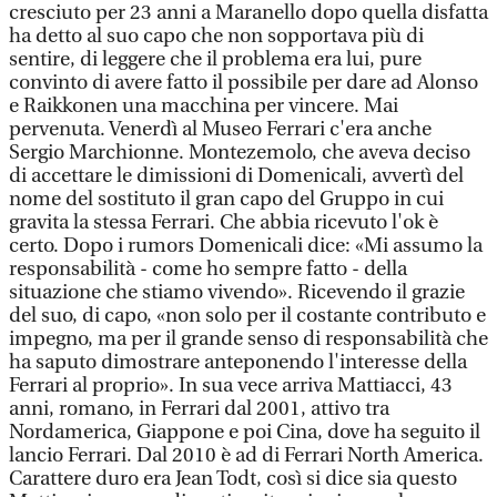
cresciuto per 23 anni a Maranello dopo quella disfatta
ha detto al suo capo che non sopportava più di
sentire, di leggere che il problema era lui, pure
convinto di avere fatto il possibile per dare ad Alonso
e Raikkonen una macchina per vincere. Mai
pervenuta. Venerdì al Museo Ferrari c'era anche
Sergio Marchionne. Montezemolo, che aveva deciso
di accettare le dimissioni di Domenicali, avvertì del
nome del sostituto il gran capo del Gruppo in cui
gravita la stessa Ferrari. Che abbia ricevuto l'ok è
certo. Dopo i rumors Domenicali dice: «Mi assumo la
responsabilità - come ho sempre fatto - della
situazione che stiamo vivendo». Ricevendo il grazie
del suo, di capo, «non solo per il costante contributo e
impegno, ma per il grande senso di responsabilità che
ha saputo dimostrare anteponendo l'interesse della
Ferrari al proprio». In sua vece arriva Mattiacci, 43
anni, romano, in Ferrari dal 2001, attivo tra
Nordamerica, Giappone e poi Cina, dove ha seguito il
lancio Ferrari. Dal 2010 è ad di Ferrari North America.
Carattere duro era Jean Todt, così si dice sia questo